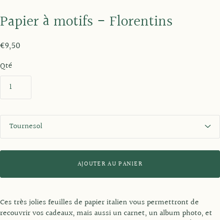
Papier à motifs - Florentins
€9,50
Qté
S
t
y
l
e
AJOUTER AU PANIER
Ces très jolies feuilles de papier italien vous permettront de
recouvrir vos cadeaux, mais aussi un carnet, un album photo, et