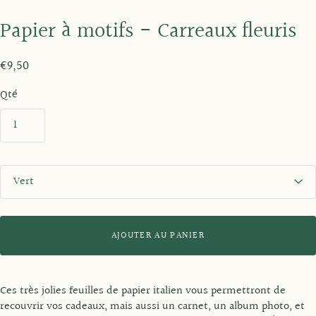
Papier à motifs - Carreaux fleuris
€9,50
Qté
S
t
y
l
e
AJOUTER AU PANIER
Ces très jolies feuilles de papier italien vous permettront de
recouvrir vos cadeaux, mais aussi un carnet, un album photo, et