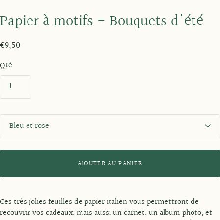
Papier à motifs - Bouquets d'été
€9,50
Qté
C
o
u
l
e
AJOUTER AU PANIER
u
r
Ces très jolies feuilles de papier italien vous permettront de
recouvrir vos cadeaux, mais aussi un carnet, un album photo, et