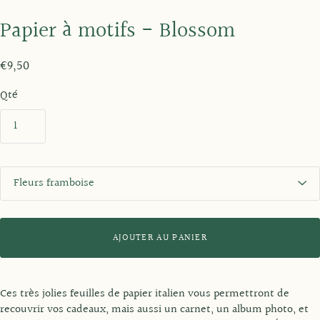
Papier à motifs - Blossom
€9,50
Qté
C
o
u
l
e
AJOUTER AU PANIER
u
r
Ces très jolies feuilles de papier italien vous permettront de
recouvrir vos cadeaux, mais aussi un carnet, un album photo, et