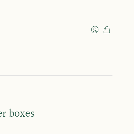
Panier
Se
connecter
er boxes