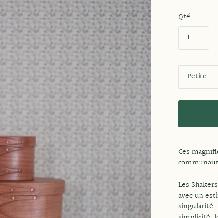
Qté
T
a
i
l
l
e
Ces magnifiq
communauté 
Les Shakers 
avec un est
singularité.
simplicité, 