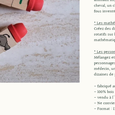
animaux imp
cheval, un 
fous invent
* Les math
Créez des d
rotatifs sur
mathématiq
* Les perso
Mélangez et 
personnages
médecin, un
dizaines de
- fabriqué 
- 100% bois
- vendu à l
- Ne convie
- Format : 1