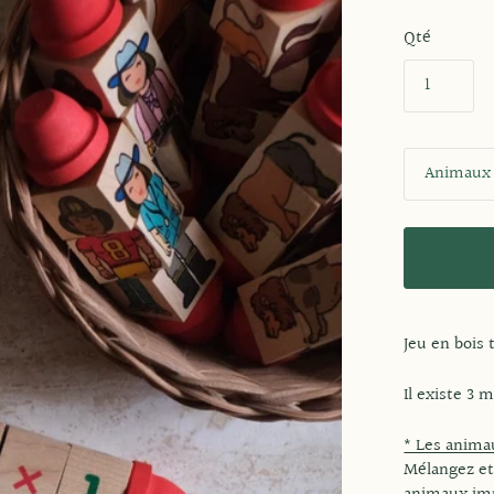
Qté
S
t
y
l
e
Jeu en bois 
Il existe 3 
* Les anima
Mélangez et 