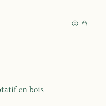
Panier
Se
connecter
otatif en bois