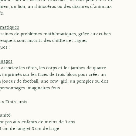
rimés sur les faces de trois blocs de bois pour créer un
chien, un lion, un rhinocéros ou des dizaines d’animaux
és.
ématiques
izaines de problèmes mathématiques, grâce aux cubes
 lesquels sont inscrits des chiffres et signes
ues !
nnages
associez les têtes, les corps et les jambes de quatre
 imprimés sur les faces de trois blocs pour créer un
 joueur de football, une cow-girl, un pompier ou des
 personnages imaginaires fous.
aux Etats-unis
'unité
nt pas aux enfants de moins de 3 ans
3 cm de long et 3 cm de large