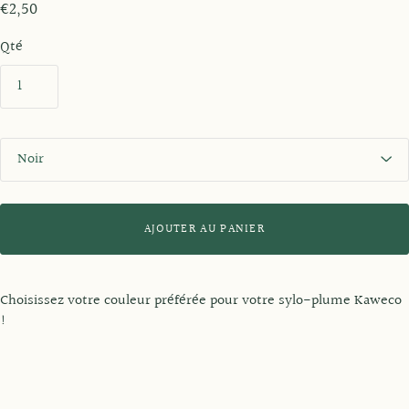
€2,50
Qté
C
o
u
l
e
AJOUTER AU PANIER
u
r
Choisissez votre couleur préférée pour votre sylo-plume Kaweco
!