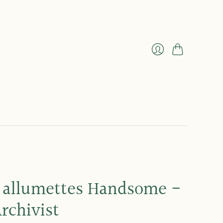
Panier
Se
connecter
e allumettes Handsome -
rchivist