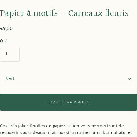
Papier à motifs - Carreaux fleuris
€9,50
Qté
S
t
y
l
e
AJOUTER AU PANIER
Ces très jolies feuilles de papier italien vous permettront de
recouvrir vos cadeaux, mais aussi un carnet, un album photo, et