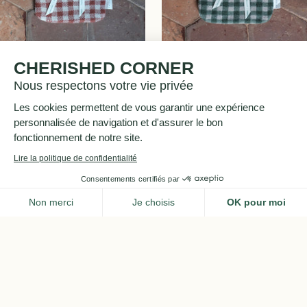
CHERISHED CORNER
Bouillotte tricot - Vichy
Bouillotte tricot - Vichy
Nous respectons votre vie privée
rouge
vert
Les cookies permettent de vous garantir une expérience
€35,00
€35,00
personnalisée de navigation et d'assurer le bon
fonctionnement de notre site.
Lire la politique de confidentialité
ÉPUISÉ
Consentements certifiés par
Non merci
Je choisis
OK pour moi
Axeptio consent
Plateforme de Gestion du Consentement : Personnalisez vos O
Notre plateforme vous permet d'adapter et de gérer vos paramètr