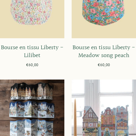
Bourse en tissu Liberty -
Bourse en tissu Liberty -
Lilibet
Meadow song peach
€60,00
€60,00